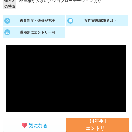
裁量権が大きい
／
ジョブローテーションあり
働き方
の特徴
就活支援
就活コラム
就活ノウハウが満載！
お役立ち記事・相談室など
教育制度・研修が充実
女性管理職20％以上
適職診断
就活チャンネル
職種別にエントリー可
あなたに合う仕事を診断！
動画で対策講座をチェック
就活ニュースペーパー
よくある質問
就活時事ニュースを更新
不明点があればこちら
【4年生】
気になる
エントリー