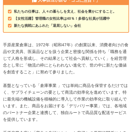
人事担当が語る
「ココに注目！」
私たちの仕事は、人々の暮らしを支え、社会を豊かにすること。
【女性活躍】管理職の女性比率は40％！多様な社員が活躍中
新たな挑戦にあふれた「退屈しない」会社
手原産業倉庫は、1972年（昭和47年）の創業以来、消費者向けの食
品や文房具、医薬品などを扱う企業と密接な関係を持ち「職務を通
じて人格を形成し、その結果として社会へ貢献していく」を経営理
念とし常に「物流の枠にとらわれない進化で、世の中に新たな価値
を創造すること」に努めて参りました。
基盤となっている「倉庫事業 」では単純に商品を保管するだけでは
く、サプライチェーンの要として商流の効率化を進めています。特
に最先端の機械設備を積極的に導入して作業の効率化に取り組んで
います。また、商品をお届けする「デリバリー事業」では、各地域
のパートナー企業と連携して、独自ルートで高品質な配送サービス
を提供しています。