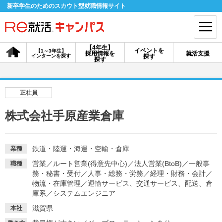
新卒学生のためのスカウト型就職情報サイト
【4年生】
イベントを
【1～3年生】
採用情報を
就活支援
インターンを探す
探す
会員登録
ログイン
探す
会員ID・パスワードを忘れた方はこちら
正社員
探す
株式会社手原産業倉庫
【4年生】
【4年生】
【1～3年生】
採用情報を探す
説明会を探す
インターンを探す
鉄道・陸運・海運・空輸・倉庫
業種
営業
／
ルート営業(得意先中心)
／
法人営業(BtoB)
／
一般事
職種
務・秘書・受付
／
人事・総務・労務
／
経理・財務・会計
／
イベントを探す
物流・在庫管理
／
運輸サービス、交通サービス、配送、倉
スカウト
お知らせ
庫系
／
システムエンジニア
滋賀県
本社
就活ノウハウ・サポート