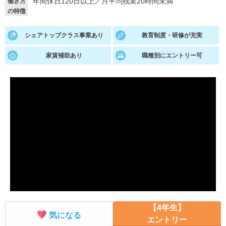
年間休日120日以上
／
月平均残業20時間未満
働き方
の特徴
就活支援
就活コラム
就活ノウハウが満載！
お役立ち記事・相談室など
シェアトップクラス事業あり
教育制度・研修が充実
適職診断
就活チャンネル
家賃補助あり
職種別にエントリー可
あなたに合う仕事を診断！
動画で対策講座をチェック
就活ニュースペーパー
よくある質問
就活時事ニュースを更新
不明点があればこちら
【4年生】
気になる
エントリー