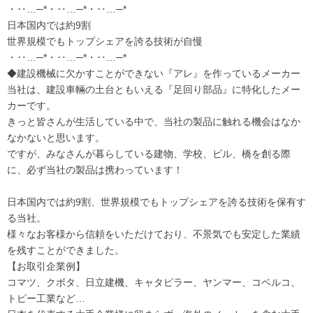
・‥…─*・‥…─*・‥…─*
日本国内では約9割
世界規模でもトップシェアを誇る技術が自慢
・‥…─*・‥…─*・‥…─*
◆建設機械に欠かすことができない『アレ』を作っているメーカー
当社は、建設車輛の土台ともいえる『足回り部品』に特化したメー
カーです。
きっと皆さんが生活している中で、当社の製品に触れる機会はなか
なかないと思います。
ですが、みなさんが暮らしている建物、学校、ビル、橋を創る際
に、必ず当社の製品は携わっています！
日本国内では約9割、世界規模でもトップシェアを誇る技術を保有す
る当社。
様々なお客様から信頼をいただけており、不景気でも安定した業績
を残すことができました。
【お取引企業例】
コマツ、クボタ、日立建機、キャタピラー、ヤンマー、コベルコ、
トピー工業など…