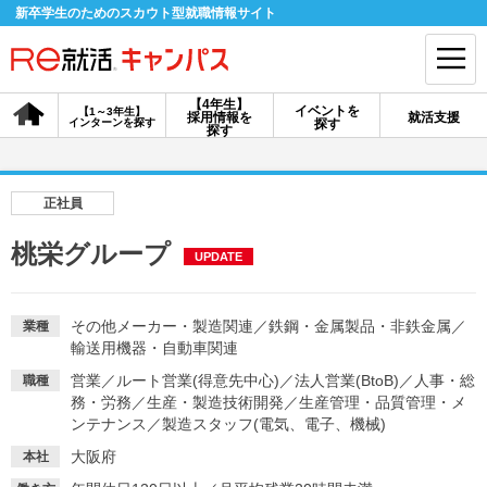
新卒学生のためのスカウト型就職情報サイト
【4年生】
イベントを
【1～3年生】
採用情報を
就活支援
インターンを探す
探す
会員登録
ログイン
探す
会員ID・パスワードを忘れた方はこちら
正社員
探す
桃栄グループ
UPDATE
【4年生】
【4年生】
【1～3年生】
採用情報を探す
説明会を探す
インターンを探す
その他メーカー・製造関連
／
鉄鋼・金属製品・非鉄金属
／
業種
輸送用機器・自動車関連
営業
／
ルート営業(得意先中心)
／
法人営業(BtoB)
／
人事・総
職種
イベントを探す
務・労務
／
生産・製造技術開発
スカウト
／
生産管理・品質管理・メ
お知らせ
ンテナンス
／
製造スタッフ(電気、電子、機械)
大阪府
本社
就活ノウハウ・サポート