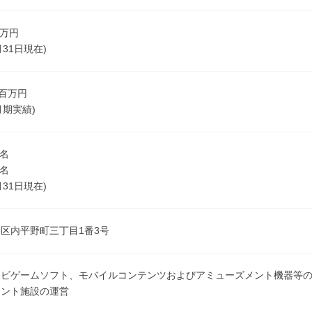
百万円
月31日現在)
5百万円
3月期実績)
6名
3名
月31日現在)
区内平野町三丁目1番3号
レビゲームソフト、モバイルコンテンツおよびアミューズメント機器等
メント施設の運営