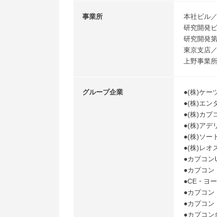
事業所
本社ビル／
研究開発ビ
研究開発第
東京支店／
上野事業所
グループ企業
●(株)ケー
●(株)エ
●(株)カ
●(株)アデ
●(株)ソ
●(株)レオ
●カプコンU.S
●カプコン ア
●CE・ヨー
●カプコン
●カプコン
●カプコン台湾