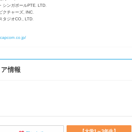
シンガポールPTE. LTD.
クチャーズ, INC.
タジオCO., LTD.
.capcom.co.jp/
リア情報
【大学1～3年生】