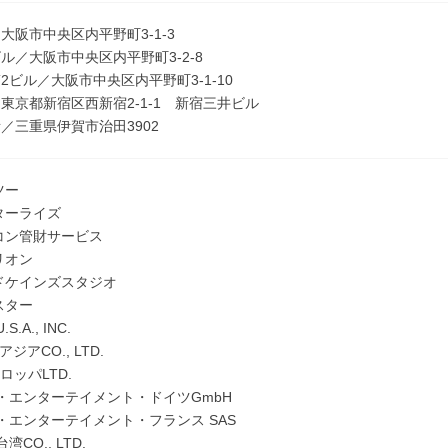
大阪市中央区内平野町3-1-3
ル／大阪市中央区内平野町3-2-8
2ビル／大阪市中央区内平野町3-1-10
東京都新宿区西新宿2-1-1 新宿三井ビル
／三重県伊賀市治田3902
ツー
ンターライズ
プコン管財サービス
リオン
ードケインズスタジオ
スター
.A., INC.
ジアCO., LTD.
ロッパLTD.
・エンターテイメント・ドイツGmbH
・エンターテイメント・フランス SAS
CO., LTD.