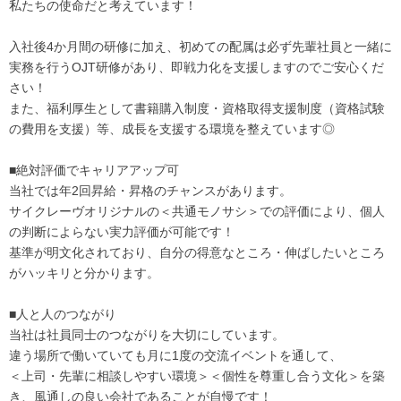
私たちの使命だと考えています！
入社後4か月間の研修に加え、初めての配属は必ず先輩社員と一緒に
実務を行うOJT研修があり、即戦力化を支援しますのでご安心くだ
さい！
また、福利厚生として書籍購入制度・資格取得支援制度（資格試験
の費用を支援）等、成長を支援する環境を整えています◎
■絶対評価でキャリアアップ可
当社では年2回昇給・昇格のチャンスがあります。
サイクレーヴオリジナルの＜共通モノサシ＞での評価により、個人
の判断によらない実力評価が可能です！
基準が明文化されており、自分の得意なところ・伸ばしたいところ
がハッキリと分かります。
■人と人のつながり
当社は社員同士のつながりを大切にしています。
違う場所で働いていても月に1度の交流イベントを通して、
＜上司・先輩に相談しやすい環境＞＜個性を尊重し合う文化＞を築
き、風通しの良い会社であることが自慢です！