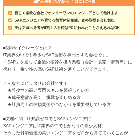
人事担当が語る
「ココに注目！」
新しく柔軟な会社でオンリーワンのエンジニアとして働けます
SAPエンジニアを育てる教育体制完備、資格取得も会社負担
実は文系出身者が9割！入社時はPCに触れたことさえあればOK
■(株)サイクレーヴとは？
IT業界の中でも希少なSAP技術を専門とする会社です。
「SAP」を通して企業の根幹を担う業務（会計・販売・購買等）に
携わり、希少性の高いSAP技術を磨くことができます。
こんな方にピッタリの会社です！
★希少性の高い専門スキルを習得したい方
★成長意欲が高く、挑戦を楽しめる方
★社員同士の信頼関係やつながりを重要視している方
■文理不問！IT知識ゼロでもSAPエンジニアに
SAPエンジニアはIT業界の中でもかなりの希少人材。
そうした付加価値の高いエンジニアをゼロから育てていくことが、