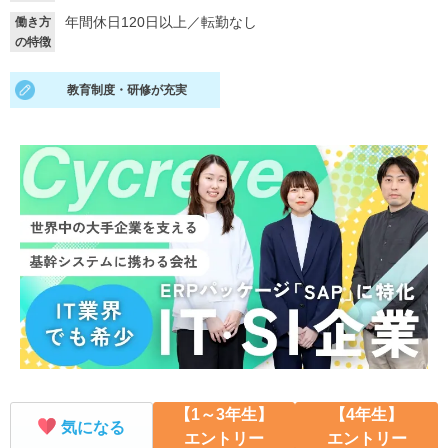
年間休日120日以上
／
転勤なし
働き方
就活支援
就活コラム
の特徴
就活ノウハウが満載！
お役立ち記事・相談室など
教育制度・研修が充実
適職診断
就活チャンネル
あなたに合う仕事を診断！
動画で対策講座をチェック
就活ニュースペーパー
よくある質問
就活時事ニュースを更新
不明点があればこちら
【1～3年生】
【4年生】
気になる
エントリー
エントリー