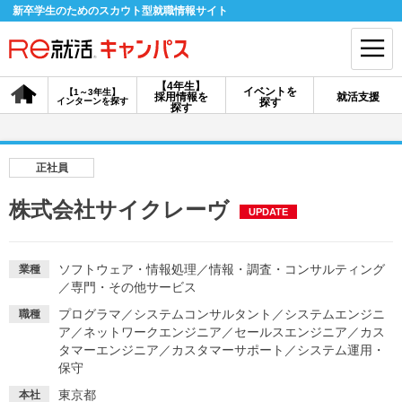
新卒学生のためのスカウト型就職情報サイト
【4年生】
イベントを
【1～3年生】
採用情報を
就活支援
インターンを探す
探す
会員登録
ログイン
探す
会員ID・パスワードを忘れた方はこちら
正社員
探す
株式会社サイクレーヴ
UPDATE
【4年生】
【4年生】
【1～3年生】
採用情報を探す
説明会を探す
インターンを探す
ソフトウェア・情報処理
／
情報・調査・コンサルティング
業種
／
専門・その他サービス
プログラマ
／
システムコンサルタント
／
システムエンジニ
職種
イベントを探す
ア
／
ネットワークエンジニア
スカウト
／
セールスエンジニア
お知らせ
／
カス
タマーエンジニア
／
カスタマーサポート
／
システム運用・
保守
就活ノウハウ・サポート
東京都
本社