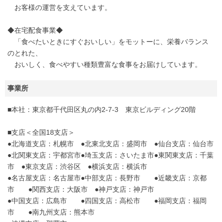
お客様の運営を支えています。
◆在宅配食事業◆
「食べたいときにすぐおいしい」をモットーに、栄養バランス
のとれた、
おいしく、食べやすい種類豊富な食事をお届けしています。
事業所
■本社：東京都千代田区丸の内2-7-3 東京ビルディング20階
■支店＜全国18支店＞
●北海道支店：札幌市 ●北東北支店：盛岡市 ●仙台支店：仙台市
●北関東支店：宇都宮市●埼玉支店：さいたま市●東関東支店：千葉
市 ●東京支店：渋谷区 ●横浜支店：横浜市
●名古屋支店：名古屋市●中部支店：長野市 ●近畿支店：京都
市 ●関西支店：大阪市 ●神戸支店：神戸市
●中国支店：広島市 ●四国支店：高松市 ●福岡支店：福岡
市 ●南九州支店：熊本市