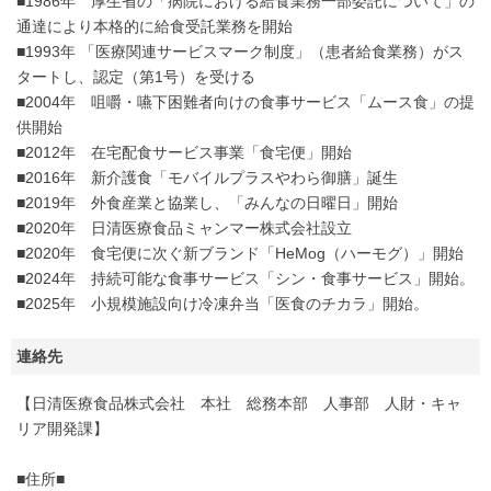
■1986年 厚生省の「病院における給食業務一部委託について」の
通達により本格的に給食受託業務を開始
■1993年 「医療関連サービスマーク制度」（患者給食業務）がス
タートし、認定（第1号）を受ける
■2004年 咀嚼・嚥下困難者向けの食事サービス「ムース食」の提
供開始
■2012年 在宅配食サービス事業「食宅便」開始
■2016年 新介護食「モバイルプラスやわら御膳」誕生
■2019年 外食産業と協業し、「みんなの日曜日」開始
■2020年 日清医療食品ミャンマー株式会社設立
■2020年 食宅便に次ぐ新ブランド「HeMog（ハーモグ）」開始
■2024年 持続可能な食事サービス「シン・食事サービス」開始。
■2025年 小規模施設向け冷凍弁当「医食のチカラ」開始。
連絡先
【日清医療食品株式会社 本社 総務本部 人事部 人財・キャ
リア開発課】
■住所■