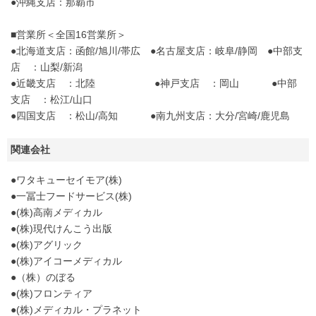
●沖縄支店：那覇市
■営業所＜全国16営業所＞
●北海道支店：函館/旭川/帯広 ●名古屋支店：岐阜/静岡 ●中部支
店 ：山梨/新潟
●近畿支店 ：北陸 ●神戸支店 ：岡山 ●中部
支店 ：松江/山口
●四国支店 ：松山/高知 ●南九州支店：大分/宮崎/鹿児島
関連会社
●ワタキューセイモア(株)
●一冨士フードサービス(株)
●(株)高南メディカル
●(株)現代けんこう出版
●(株)アグリック
●(株)アイコーメディカル
●（株）のぼる
●(株)フロンティア
●(株)メディカル・プラネット