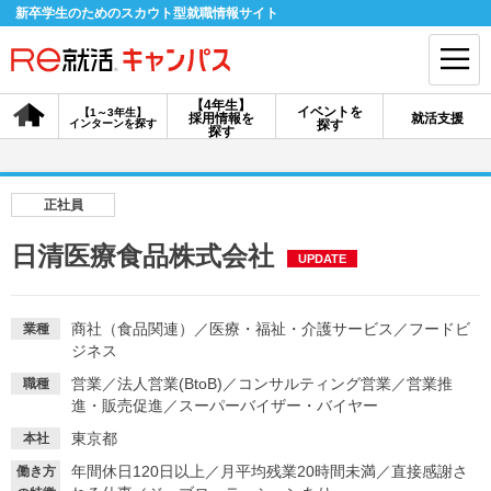
新卒学生のためのスカウト型就職情報サイト
【4年生】
イベントを
【1～3年生】
採用情報を
就活支援
インターンを探す
探す
会員登録
ログイン
探す
会員ID・パスワードを忘れた方はこちら
正社員
探す
日清医療食品株式会社
UPDATE
【4年生】
【4年生】
【1～3年生】
採用情報を探す
説明会を探す
インターンを探す
商社（食品関連）
／
医療・福祉・介護サービス
／
フードビ
業種
ジネス
営業
／
法人営業(BtoB)
／
コンサルティング営業
／
営業推
職種
イベントを探す
進・販売促進
／
スーパーバイザー・バイヤー
スカウト
お知らせ
東京都
本社
年間休日120日以上
／
月平均残業20時間未満
／
直接感謝さ
就活ノウハウ・サポート
働き方