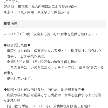
(アクセス)
JR各線 東京駅 丸の内南口出口より徒歩約3分
東京メトロ丸ノ内線 東京駅より約徒歩3分
事業内容
～～365日1日3食、安全安心おいしい食事を提供し続ける～～
◆給食受託業務◆
病院や福祉施設、保育園先をお客様とし、医療福祉に特化した
食事サービス事業を展開。
全国5,500カ所・1日130万食の給食提供を担い、
「その食事は、いのちに届く。」をテーマに、"生きる"を支える
食事を
提供しています。
◆病院・福祉施設向け食品、消耗品、厨房機器販売◆
病院や福祉施設が必要とする食品や、食事を提供する上で必要
な消耗品類
(使い捨て手袋、ペーパー等)、厨房機械を販売しお届け、