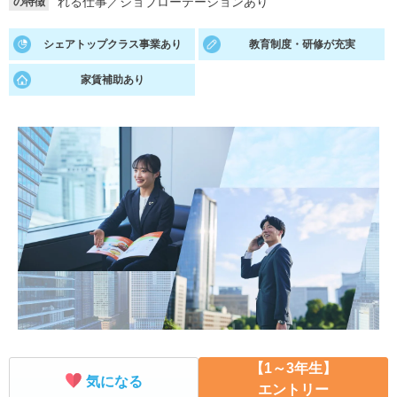
れる仕事
／
ジョブローテーションあり
の特徴
就活支援
就活コラム
シェアトップクラス事業あり
教育制度・研修が充実
就活ノウハウが満載！
お役立ち記事・相談室など
家賃補助あり
適職診断
就活チャンネル
あなたに合う仕事を診断！
動画で対策講座をチェック
就活ニュースペーパー
よくある質問
就活時事ニュースを更新
不明点があればこちら
【1～3年生】
気になる
エントリー