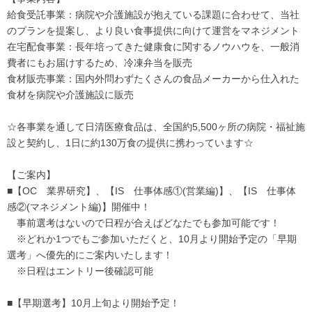
給食受託事業：病院や介護施設が抱えている課題に合わせて、当社
のプランを提案し、より良い食事提供に向けて運営をマネジメント
在宅配食事業：長年培ってきた健康食に関するノウハウを、一般消
費者にもお届けするため、冷凍弁当を販売
食材販売事業：国内外問わずたくさんの食品メーカーから仕入れた
食材を病院や介護施設に販売
☆各事業を通して日清医療食品は、全国約5,500ヶ所の病院・福祉施
設と契約し、1日に約130万食の提供に携わっています☆
【ご案内】
■【OC 業界研究】、【IS 仕事体感①(営業編)】、【IS 仕事体
感②(マネジメント編)】開催中！
事前選考はないので日程が合えばどなたでも参加可能です！
※どれか1つでもご参加いただくと、10月より開始予定の「早期
選考」へ優先的にご案内いたします！
※日程はエントリー後確認可能
■【早期選考】10月上旬より開始予定！