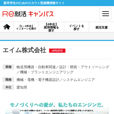
新卒学生のためのスカウト型就職情報サイト
【4年生】
イベントを
【1～3年生】
採用情報を
就活支援
インターンを探す
探す
会員登録
ログイン
探す
会員ID・パスワードを忘れた方はこちら
エイム株式会社
UPDATE
探す
輸送用機器・自動車関連
／
設計・開発・アウトソーシング
業種
／
機械・プラントエンジニアリング
【4年生】
【4年生】
【1～3年生】
採用情報を探す
説明会を探す
インターンを探す
機械・電機・電子機器設計
／
システムエンジニア
職種
愛知県
本社
イベントを探す
スカウト
お知らせ
就活ノウハウ・サポート