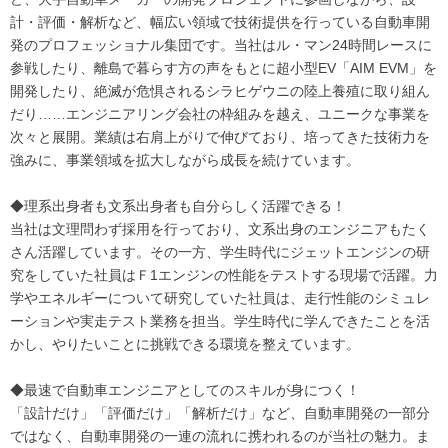
計・評価・解析など、幅広い領域で技術提供を行っている自動車開
発のプロフェッショナル集団です。当社はル・マン24時間レースに
参戦したり、離島で暮らす方の声をもとに超小型EV「AIM EVM」を
開発したり、絶滅が危惧されるシラヒゲウニの陸上養殖に取り組ん
だり……エンジニアリング会社の枠組みを越え、ユニークな事業を
次々と展開。業績は右肩上がりで伸びており、培ってきた技術力を
強みに、事業領域を拡大しながら成長を続けています。
◆理系出身者も文系出身者も自分らしく活躍できる！
当社は文理問わず採用を行っており、文系出身のエンジニアもたく
さん活躍しています。その一方、学生時代にジェットエンジンの研
究をしていた社員はＦ1エンジンの性能をテストする現場で活躍。力
学やエネルギーについて研究していた社員は、走行性能のシミュレ
ーションや実走テスト業務を担当。学生時代に学んできたことを活
かし、やりたいことに挑戦できる環境を整えています。
◆最速で自動車エンジニアとしてのスキルが身につく！
「設計だけ」「評価だけ」「解析だけ」など、自動車開発の一部分
ではなく、自動車開発の一連の流れに携われるのが当社の魅力。ま