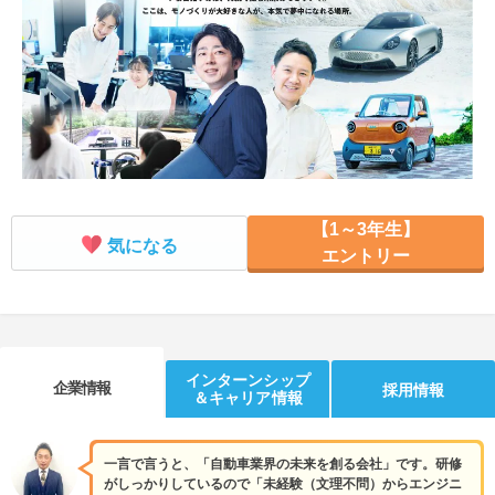
就活支援
就活コラム
就活ノウハウが満載！
お役立ち記事・相談室など
適職診断
就活チャンネル
あなたに合う仕事を診断！
動画で対策講座をチェック
就活ニュースペーパー
よくある質問
【1～3年生】
就活時事ニュースを更新
不明点があればこちら
気になる
エントリー
インターンシップ
企業情報
採用情報
＆キャリア情報
一言で言うと、「自動車業界の未来を創る会社」です。研修
がしっかりしているので「未経験（文理不問）からエンジニ