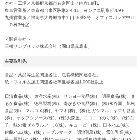
本社・工場／京都府京都市右京区山ノ内赤山町1
東京営業所／東京都台東区駒形2-4-11 ヨシクニ駒形ビル9Ｆ
九州営業所／福岡県大野城市中1丁目5番3号 オフィスパレア中Ⅱ
Ｄ棟3号室
＜関連会社＞
三橋サンブリッジ株式会社（岡山県真庭市）
主要取引先
食品・薬品等生産関連各社、包装機械関連各社、
紙・フィルム加工関連各社等世界各国1,000社以上
日清食品(株)、東洋水産(株)、サンヨー食品(株)、明星食品(株)、ま
るか食品(株)、徳島製粉(株)、寿がきや食品(株)、(株)永谷園、旭松
食品(株)、マルコメ(株)、ヤマキ(株)、(株)ヒガシマル、ヤマサ醤油
(株)、オタフクソース(株)、(株)大森屋、ニコニコのり(株)、(株)白
子、味の素ゼネラルフーズ(株)、キューピー(株)、日本ハム(株)、
伊藤ハム(株)、(株)テーブルマーク、明治乳業(株)、雪印乳業(株)、
第一屋製パン(株)、(株)ユーハイム、(株)坂角総本舗、(株)たねや、