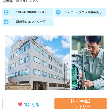
裁量権が大きい
の特徴
就活支援
就活コラム
シェアトップクラス事業あり
入社3年以内離職率15％以下
就活ノウハウが満載！
お役立ち記事・相談室など
職種別にエントリー可
適職診断
就活チャンネル
あなたに合う仕事を診断！
動画で対策講座をチェック
就活ニュースペーパー
よくある質問
就活時事ニュースを更新
不明点があればこちら
【1～3年生】
気になる
エントリー