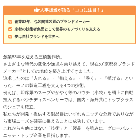
人事担当が語る
「ココに注目！」
創業82年。包装関連装置のブランドメーカー
京都の技術者集団として世界のモノづくりを支える
夢は自社ブランドを世界へ
創業83年を迎える三橋製作所。
さまざまな時代の変化や逆境を乗り越えて、現在の“京都発ブランド
メーカー”としての地位を築き上げてきました。
追求したのは『入れる』・『揃える』・『巻く』・『拡げる』とい
った、モノの製造工程を支える4つの技術。
例えば、即席麺のスープやかやく等のパウチ（小袋）を麺上に自動
投入するパウチディスペンサーでは、国内・海外共にトップクラス
のシェアを確立。
私たちが開発・提供する製品群はいずれもニッチな分野でありなが
ら市場ニーズを確実に捉えることに成功しています。
これからも他にはない「技術」と「製品」を強みに、グローバル・
ニッチ・トップ企業を目指します。