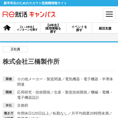
新卒学生のためのスカウト型就職情報サイト
【4年生】
イベントを
【1～3年生】
採用情報を
就活支援
インターンを探す
探す
会員登録
ログイン
探す
会員ID・パスワードを忘れた方はこちら
正社員
探す
株式会社三橋製作所
【4年生】
【4年生】
【1～3年生】
採用情報を探す
説明会を探す
インターンを探す
その他メーカー・製造関連
／
電気機器・電子機器・半導体
業種
関連
応用研究・技術開発
／
生産・製造技術開発
／
機械・電機・
職種
イベントを探す
電子機器設計
スカウト
お知らせ
京都府
本社
年間休日120日以上
／
転勤なし
／
月平均残業20時間未満
／
就活ノウハウ・サポート
働き方