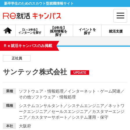
新卒学生のためのスカウト型就職情報サイト
【4年生】
イベントを
【1～3年生】
採用情報を
就活支援
インターンを探す
探す
会員登録
ログイン
探す
Ｒｅ就活キャンパスのみ掲載
会員ID・パスワードを忘れた方はこちら
正社員
探す
サンテック株式会社
UPDATE
【4年生】
【4年生】
【1～3年生】
採用情報を探す
説明会を探す
インターンを探す
ソフトウェア・情報処理
／
インターネット・ゲーム関連
／
業種
その他ソフトウェア・情報処理
システムコンサルタント
／
システムエンジニア
／
ネットワ
職種
イベントを探す
スカウト
お知らせ
ークエンジニア
／
セールスエンジニア
／
カスタマーエンジ
ニア
／
カスタマーサポート
／
システム運用・保守
就活ノウハウ・サポート
大阪府
本社