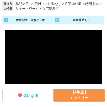
年間休日120日以上
／
転勤なし
／
月平均残業20時間未満
／
働き方
就活支援
就活コラム
リモートワーク・在宅勤務可
の特徴
就活ノウハウが満載！
お役立ち記事・相談室など
教育制度・研修が充実
家賃補助あり
適職診断
就活チャンネル
あなたに合う仕事を診断！
動画で対策講座をチェック
就活ニュースペーパー
よくある質問
就活時事ニュースを更新
不明点があればこちら
【4年生】
気になる
エントリー